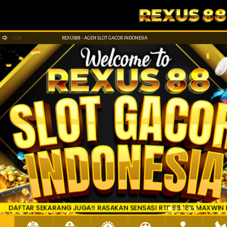
SIA
REXUS88 - AGEN SLOT GACOR INDONESIA