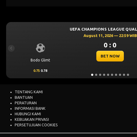
UEFA CHAMPIONS LEAGUE QUALIFIERS
August 11, 2026 — 22:59 WIB
0 : 0
Previous
BET NOW
Union Saint-Gilloi
-0.75
-0.90
TENTANG KAMI
BANTUAN
PERATURAN
INFORMASI BANK
HUBUNGI KAMI
KEBIJAKAN PRIVASI
PERSETUJUAN COOKIES