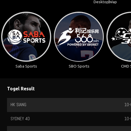
Desktop
Wap
Saba Sports
SBO Sports
CMD 
Togel Result
HK SIANG
10-
SYDNEY 4D
10-