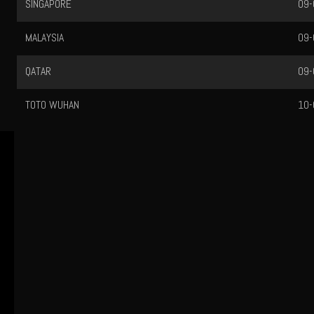
SINGAPORE
09-
MALAYSIA
09-
QATAR
09-
TOTO WUHAN
10-