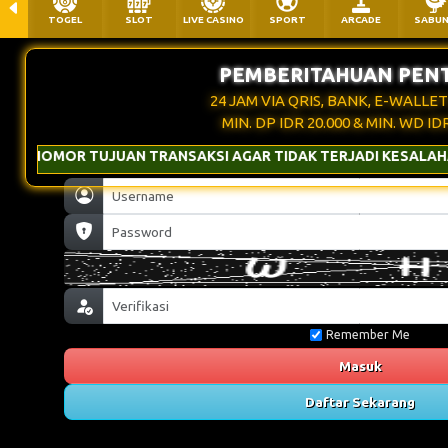
TOGEL
SLOT
LIVE CASINO
SPORT
ARCADE
SABU
PEMBERITAHUAN PENT
24 JAM VIA QRIS, BANK, E-WALLE
MIN. DP IDR 20.000 & MIN. WD ID
ALI NOMOR TUJUAN TRANSAKSI AGAR TIDAK TERJADI KESALAHA
Remember Me
Masuk
Daftar Sekarang