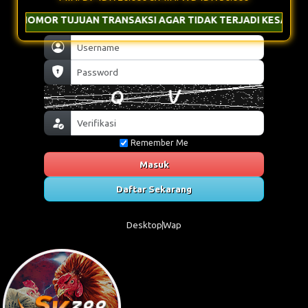
BALI NOMOR TUJUAN TRANSAKSI AGAR TIDAK TERJADI KESALAH
Remember Me
Masuk
Daftar Sekarang
Desktop
Wap