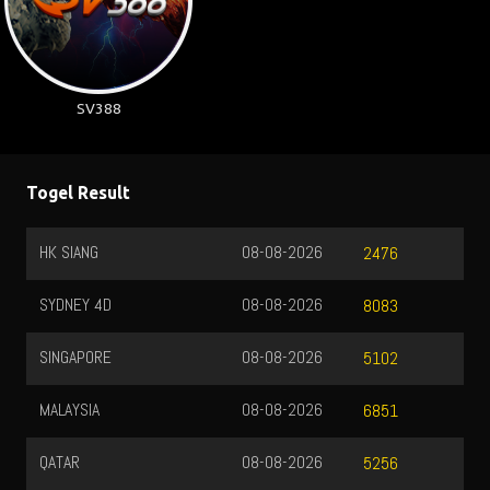
SV388
Togel Result
HK SIANG
08-08-2026
2476
SYDNEY 4D
08-08-2026
8083
SINGAPORE
08-08-2026
5102
MALAYSIA
08-08-2026
6851
QATAR
08-08-2026
5256